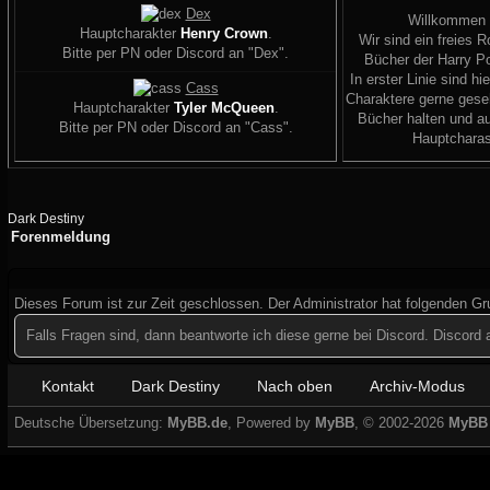
Dex
Willkommen
Hauptcharakter
Henry Crown
.
Wir sind ein freies R
Bitte per PN oder Discord an "Dex".
Bücher der Harry Po
In erster Linie sind hi
Cass
Charaktere gerne geseh
Hauptcharakter
Tyler McQueen
.
Bücher halten und a
Bitte per PN oder Discord an "Cass".
Hauptcharas
Dark Destiny
Forenmeldung
Dieses Forum ist zur Zeit geschlossen. Der Administrator hat folgenden G
Falls Fragen sind, dann beantworte ich diese gerne bei Discord. Discor
Kontakt
Dark Destiny
Nach oben
Archiv-Modus
Deutsche Übersetzung:
MyBB.de
, Powered by
MyBB
, © 2002-2026
MyBB