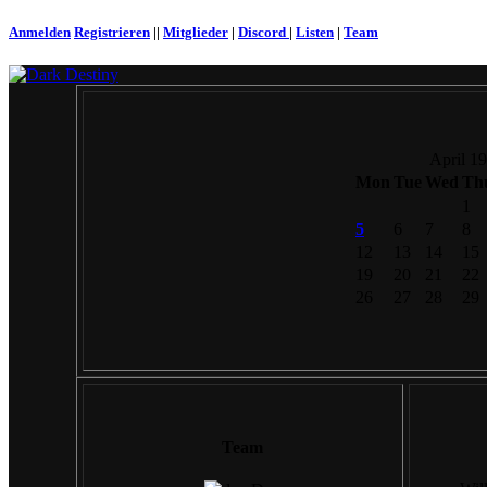
Anmelden
Registrieren
||
Mitglieder
|
Discord
|
Listen
|
Team
April 1
Mon
Tue
Wed
Th
1
5
6
7
8
12
13
14
15
19
20
21
22
26
27
28
29
Team