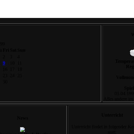
W
999
u
Fri
Sat
Sun
2
3
4
Tempera
9
10
11
Reg
16
17
18
23
24
25
Vollmon
30
Spie
01.04.199
Alles andere im
Unterricht
News
Unterricht findet in folgender K
statt: