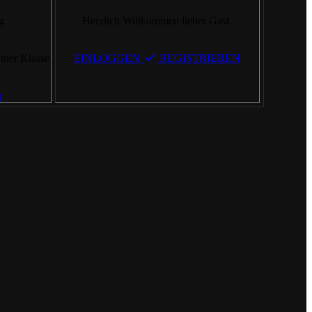
g
Herzlich Willkommen lieber Gast.
einer Klasse
EINLOGGEN
REGISTRIEREN
n