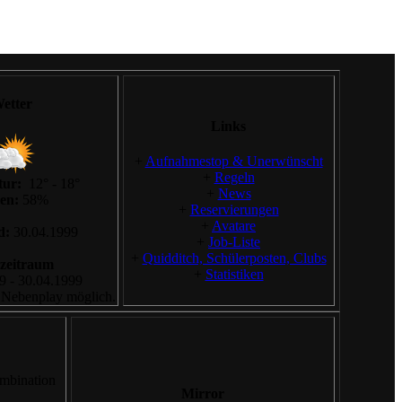
etter
Links
+
Aufnahmestop & Unerwünscht
+
Regeln
tur:
12° - 18°
+
News
en:
58%
+
Reservierungen
+
Avatare
d:
30.04.1999
+
Job-Liste
+
Quidditch, Schülerposten, Clubs
lzeitraum
+
Statistiken
9 - 30.04.1999
 Nebenplay möglich.
ombination
Mirror