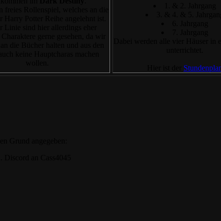
lkommen im
Dark Destiny
.
1. & 2. Jahrgang
n freies Rollenspiel, welches an die
3. & 4. & 5. Jahrgan
 Harry Potter Reihe angelehnt ist.
6. Jahrgang
er Linie sind hier allerdings eher
7. Jahrgang
 Charaktere gerne gesehen, da wir
Dabei werden alle vier Häuser in 
 an die Bücher halten und aus den
unterrichtet.
auch keine Hauptcharas machen
wollen.
Hier ist der
Stundenpla
nden Grund angegeben:
rd. Discord an Cass4045