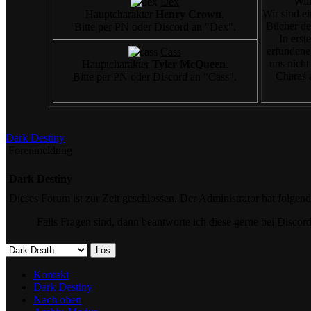
Wil
Dex
Wir sind ei
Hauptcharakter
Henry Crown
.
Bücher der
Bitte per PN oder Discord an "Dex".
In erst
erfundene
Cass
uns nicht
Hauptcharakter
Tyler McQueen
.
Charas 
Bitte per PN oder Discord an "Cass".
Dark Destiny
Forenmeldung
Dark Destiny
Dieses Forum ist zur Zeit geschlossen. Der Administrator hat folge
Falls Fragen sind, dann beantworte ich diese gerne bei Disco
Kontakt
Dark Destiny
Nach oben