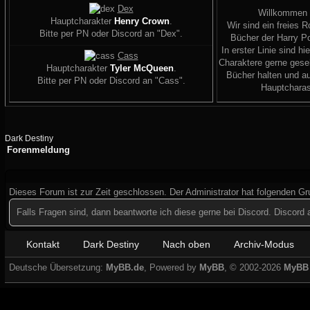
Dex
Willkommen
Hauptcharakter
Henry Crown
.
Wir sind ein freies R
Bitte per PN oder Discord an "Dex".
Bücher der Harry Po
In erster Linie sind hi
Cass
Charaktere gerne geseh
Hauptcharakter
Tyler McQueen
.
Bücher halten und a
Bitte per PN oder Discord an "Cass".
Hauptcharas
Dark Destiny
Forenmeldung
Dieses Forum ist zur Zeit geschlossen. Der Administrator hat folgenden G
Falls Fragen sind, dann beantworte ich diese gerne bei Discord. Discor
Kontakt
Dark Destiny
Nach oben
Archiv-Modus
Deutsche Übersetzung:
MyBB.de
, Powered by
MyBB
, © 2002-2026
MyBB