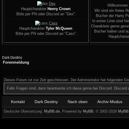
Dex
Willkommen
Hauptcharakter
Henry Crown
.
Wir sind ein freies R
Bitte per PN oder Discord an "Dex".
Bücher der Harry Po
In erster Linie sind hi
Cass
Charaktere gerne geseh
Hauptcharakter
Tyler McQueen
.
Bücher halten und a
Bitte per PN oder Discord an "Cass".
Hauptcharas
Dark Destiny
Forenmeldung
Dieses Forum ist zur Zeit geschlossen. Der Administrator hat folgenden G
Falls Fragen sind, dann beantworte ich diese gerne bei Discord. Discor
Kontakt
Dark Destiny
Nach oben
Archiv-Modus
Deutsche Übersetzung:
MyBB.de
, Powered by
MyBB
, © 2002-2026
MyBB