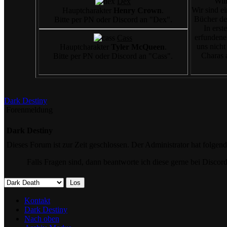
Wil
Dex
Wir sind ei
Hauptcharakter
Henry Crown
.
Bücher der
Bitte per PN oder Discord an "Dex".
In erst
erfundene
Cass
uns nicht
Hauptcharakter
Tyler McQueen
.
Charas 
Bitte per PN oder Discord an "Cass".
Dark Destiny
Forenmeldung
Dark Destiny
Dieses Forum ist zur Zeit geschlossen. Der Administrator hat folge
Falls Fragen sind, dann beantworte ich diese gerne bei Disco
Kontakt
Dark Destiny
Nach oben