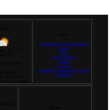
etter
Links
+
Aufnahmestop & Unerwünscht
+
Regeln
tur:
12° - 18°
+
News
en:
58%
+
Reservierungen
+
Avatare
d:
30.04.1999
+
Job-Liste
+
Quidditch, Schülerposten, Clubs
lzeitraum
+
Statistiken
9 - 30.04.1999
 Nebenplay möglich.
ombination
Mirror