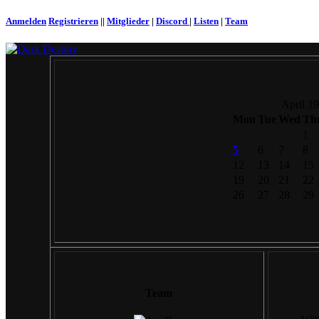
Anmelden
Registrieren
||
Mitglieder
|
Discord
|
Listen
|
Team
April 1
Mon
Tue
Wed
Th
1
5
6
7
8
12
13
14
15
19
20
21
22
26
27
28
29
Team