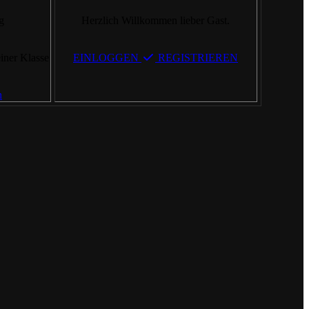
g
Herzlich Willkommen lieber Gast.
einer Klasse
EINLOGGEN
REGISTRIEREN
n