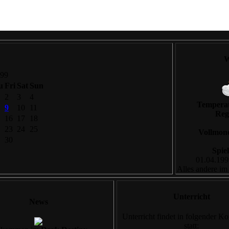
W
999
u
Fri
Sat
Sun
2
3
4
Tempera
9
10
11
Reg
16
17
18
23
24
25
Vollmon
30
Spie
01.04.199
Alles andere im
Unterricht
News
Unterricht findet in folgender K
statt: