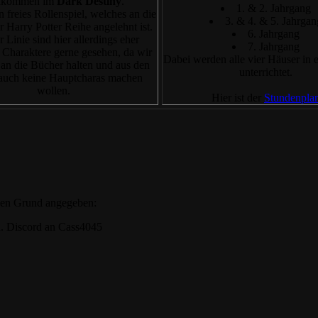
lkommen im
Dark Destiny
.
1. & 2. Jahrgang
n freies Rollenspiel, welches an die
3. & 4. & 5. Jahrgan
 Harry Potter Reihe angelehnt ist.
6. Jahrgang
er Linie sind hier allerdings eher
7. Jahrgang
 Charaktere gerne gesehen, da wir
Dabei werden alle vier Häuser in 
 an die Bücher halten und aus den
unterrichtet.
auch keine Hauptcharas machen
wollen.
Hier ist der
Stundenpla
nden Grund angegeben:
rd. Discord an Cass4045