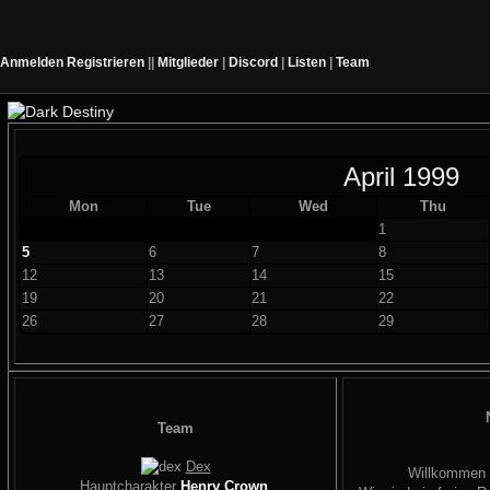
Anmelden
Registrieren
||
Mitglieder
|
Discord
|
Listen
|
Team
April 1999
Mon
Tue
Wed
Thu
1
5
6
7
8
12
13
14
15
19
20
21
22
26
27
28
29
Team
Dex
Willkommen
Hauptcharakter
Henry Crown
.