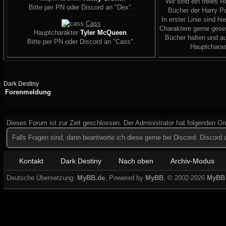
Wir sind ein freies R
Bitte per PN oder Discord an "Dex".
Bücher der Harry Po
In erster Linie sind hi
Cass
Charaktere gerne geseh
Hauptcharakter
Tyler McQueen
.
Bücher halten und a
Bitte per PN oder Discord an "Cass".
Hauptcharas
Dark Destiny
Forenmeldung
Dieses Forum ist zur Zeit geschlossen. Der Administrator hat folgenden G
Falls Fragen sind, dann beantworte ich diese gerne bei Discord. Discor
Kontakt
Dark Destiny
Nach oben
Archiv-Modus
Deutsche Übersetzung:
MyBB.de
, Powered by
MyBB
, © 2002-2026
MyBB