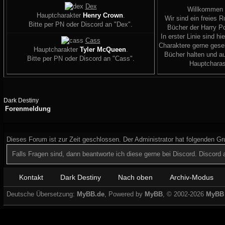
Dex
Willkommen
Hauptcharakter
Henry Crown
.
Wir sind ein freies R
Bitte per PN oder Discord an "Dex".
Bücher der Harry Po
In erster Linie sind hi
Cass
Charaktere gerne geseh
Hauptcharakter
Tyler McQueen
.
Bücher halten und a
Bitte per PN oder Discord an "Cass".
Hauptcharas
Dark Destiny
Forenmeldung
Dieses Forum ist zur Zeit geschlossen. Der Administrator hat folgenden G
Falls Fragen sind, dann beantworte ich diese gerne bei Discord. Discor
Kontakt
Dark Destiny
Nach oben
Archiv-Modus
Deutsche Übersetzung:
MyBB.de
, Powered by
MyBB
, © 2002-2026
MyBB