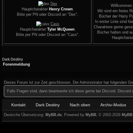
Dex
Willkommen
Hauptcharakter
Henry Crown
.
Wir sind ein freies R
Bitte per PN oder Discord an "Dex".
Bücher der Harry Po
In erster Linie sind hi
Cass
Charaktere gerne geseh
Hauptcharakter
Tyler McQueen
.
Bücher halten und a
Bitte per PN oder Discord an "Cass".
Hauptcharas
Dark Destiny
Forenmeldung
Dieses Forum ist zur Zeit geschlossen. Der Administrator hat folgenden G
Falls Fragen sind, dann beantworte ich diese gerne bei Discord. Discor
Kontakt
Dark Destiny
Nach oben
Archiv-Modus
Deutsche Übersetzung:
MyBB.de
, Powered by
MyBB
, © 2002-2026
MyBB