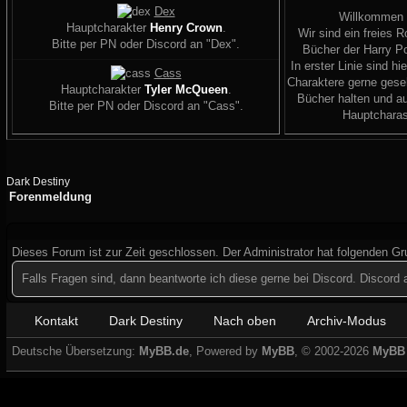
Dex
Willkommen
Hauptcharakter
Henry Crown
.
Wir sind ein freies R
Bitte per PN oder Discord an "Dex".
Bücher der Harry Po
In erster Linie sind hi
Cass
Charaktere gerne geseh
Hauptcharakter
Tyler McQueen
.
Bücher halten und a
Bitte per PN oder Discord an "Cass".
Hauptcharas
Dark Destiny
Forenmeldung
Dieses Forum ist zur Zeit geschlossen. Der Administrator hat folgenden G
Falls Fragen sind, dann beantworte ich diese gerne bei Discord. Discor
Kontakt
Dark Destiny
Nach oben
Archiv-Modus
Deutsche Übersetzung:
MyBB.de
, Powered by
MyBB
, © 2002-2026
MyBB