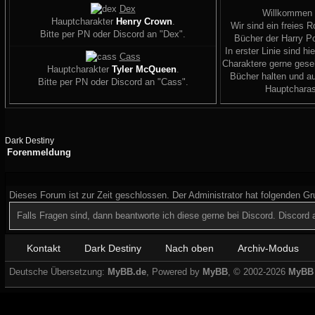
Dex
Willkommen
Hauptcharakter
Henry Crown
.
Wir sind ein freies R
Bitte per PN oder Discord an "Dex".
Bücher der Harry Po
In erster Linie sind hi
Cass
Charaktere gerne geseh
Hauptcharakter
Tyler McQueen
.
Bücher halten und a
Bitte per PN oder Discord an "Cass".
Hauptcharas
Dark Destiny
Forenmeldung
Dieses Forum ist zur Zeit geschlossen. Der Administrator hat folgenden G
Falls Fragen sind, dann beantworte ich diese gerne bei Discord. Discor
Kontakt
Dark Destiny
Nach oben
Archiv-Modus
Deutsche Übersetzung:
MyBB.de
, Powered by
MyBB
, © 2002-2026
MyBB