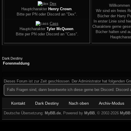
Dex
Willkommen
Hauptcharakter
Henry Crown
.
Wir sind ein freies R
Bitte per PN oder Discord an "Dex".
Bücher der Harry Po
In erster Linie sind hi
Cass
Charaktere gerne geseh
Hauptcharakter
Tyler McQueen
.
Bücher halten und a
Bitte per PN oder Discord an "Cass".
Hauptcharas
Dark Destiny
Forenmeldung
Dieses Forum ist zur Zeit geschlossen. Der Administrator hat folgenden G
Falls Fragen sind, dann beantworte ich diese gerne bei Discord. Discor
Kontakt
Dark Destiny
Nach oben
Archiv-Modus
Deutsche Übersetzung:
MyBB.de
, Powered by
MyBB
, © 2002-2026
MyBB